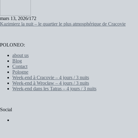
mars 13, 2026
/
172
Kazimierz la nuit – le quartier le plus atmosphérique de Cracovie
POLONEO:
about us
Blog
Contact
Pologne
Week-end à Cracovie – 4 jours / 3 nuits
Week-end à Wrocław – 4 jours / 3 nuits
Week-end dans les Tatras – 4 jours / 3 nuits
Social