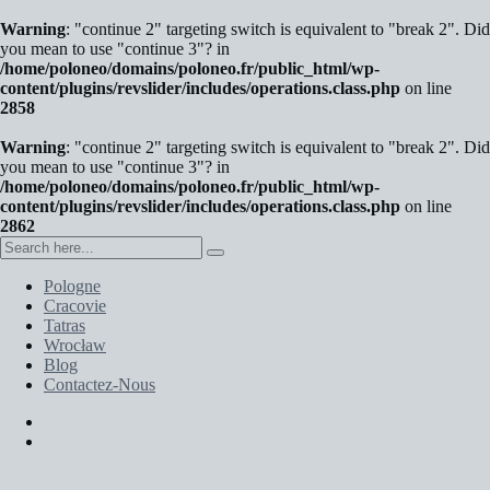
Warning
: "continue 2" targeting switch is equivalent to "break 2". Did
you mean to use "continue 3"? in
/home/poloneo/domains/poloneo.fr/public_html/wp-
content/plugins/revslider/includes/operations.class.php
on line
2858
Warning
: "continue 2" targeting switch is equivalent to "break 2". Did
you mean to use "continue 3"? in
/home/poloneo/domains/poloneo.fr/public_html/wp-
content/plugins/revslider/includes/operations.class.php
on line
2862
Pologne
Cracovie
Tatras
Wrocław
Blog
Contactez-Nous