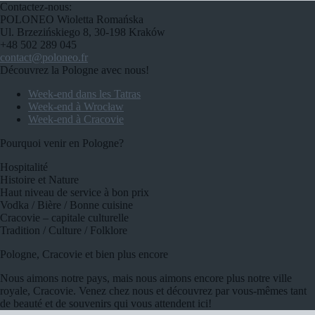
Contactez-nous:
POLONEO Wioletta Romańska
Ul. Brzezińskiego 8, 30-198 Kraków
+48 502 289 045
contact@poloneo.fr
Découvrez la Pologne avec nous!
Week-end dans les Tatras
Week-end à Wrocław
Week-end à Cracovie
Pourquoi venir en Pologne?
Hospitalité
Histoire et Nature
Haut niveau de service à bon prix
Vodka / Bière / Bonne cuisine
Cracovie – capitale culturelle
Tradition / Culture / Folklore
Pologne, Cracovie et bien plus encore
Nous aimons notre pays, mais nous aimons encore plus notre ville
royale, Cracovie. Venez chez nous et découvrez par vous-mêmes tant
de beauté et de souvenirs qui vous attendent ici!