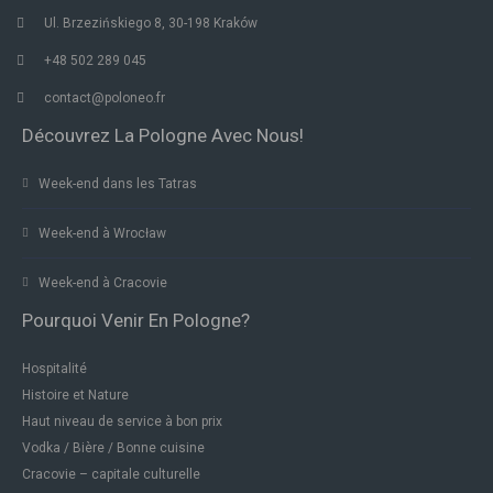
Ul. Brzezińskiego 8, 30-198 Kraków
+48 502 289 045
contact@poloneo.fr
Découvrez La Pologne Avec Nous!
Week-end dans les Tatras
Week-end à Wrocław
Week-end à Cracovie
Pourquoi Venir En Pologne?
Hospitalité
Histoire et Nature
Haut niveau de service à bon prix
Vodka / Bière / Bonne cuisine
Cracovie – capitale culturelle