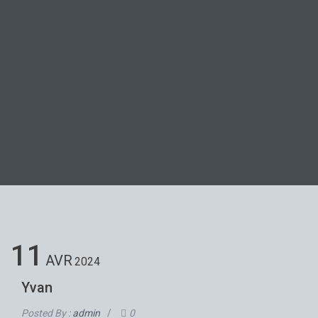
11
AVR
2024
Yvan
Posted By :
admin
/
0