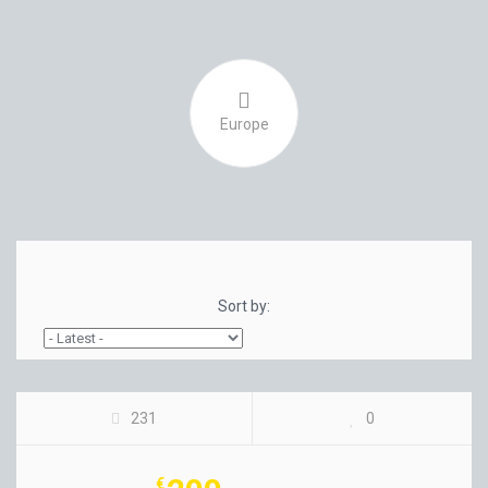
Europe
Sort by:
SHANGHAI CITY
231
0
€