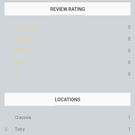
REVIEW RATING
0
0
0
0
0
LOCATIONS
Cracovie
1
Tatry
1