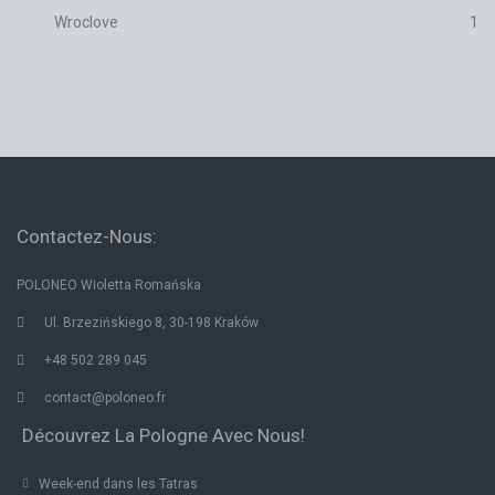
Wroclove
1
Contactez-Nous:
POLONEO Wioletta Romańska
Ul. Brzezińskiego 8, 30-198 Kraków
+48 502 289 045
contact@poloneo.fr
Découvrez La Pologne Avec Nous!
Week-end dans les Tatras